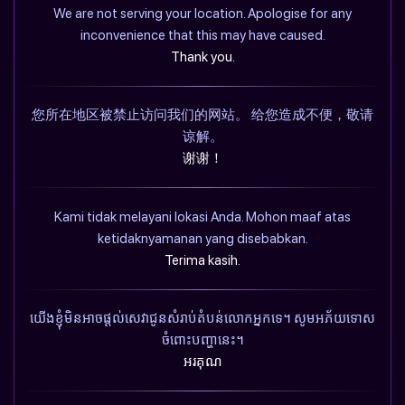
We are not serving your location. Apologise for any
inconvenience that this may have caused.
Thank you.
您所在地区被禁止访问我们的网站。 给您造成不便，敬请
谅解。
谢谢！
Kami tidak melayani lokasi Anda. Mohon maaf atas
ketidaknyamanan yang disebabkan.
Terima kasih.
យើងខ្ញុំមិនអាចផ្តល់សេវាជូនសំរាប់តំបន់លោកអ្នកទេ។ សូមអភ័យទោស
ចំពោះបញ្ហានេះ។
អរគុណ