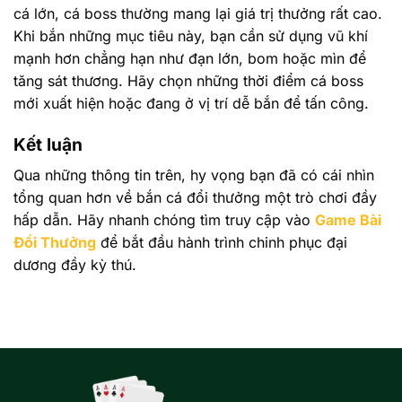
cá lớn, cá boss thường mang lại giá trị thưởng rất cao.
Khi bắn những mục tiêu này, bạn cần sử dụng vũ khí
mạnh hơn chẳng hạn như đạn lớn, bom hoặc mìn để
tăng sát thương. Hãy chọn những thời điểm cá boss
mới xuất hiện hoặc đang ở vị trí dễ bắn để tấn công.
Kết luận
Qua những thông tin trên, hy vọng bạn đã có cái nhìn
tổng quan hơn về bắn cá đổi thưởng một trò chơi đầy
hấp dẫn. Hãy nhanh chóng tìm truy cập vào
Game Bài
Đổi Thưởng
để bắt đầu hành trình chinh phục đại
dương đầy kỳ thú.