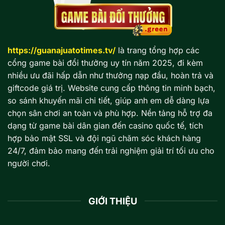
https://guanajuatotimes.tv/
là trang tổng hợp các
cổng game bài đổi thưởng uy tín năm 2025, đi kèm
nhiều ưu đãi hấp dẫn như thưởng nạp đầu, hoàn trả và
giftcode giá trị. Website cung cấp thông tin minh bạch,
so sánh khuyến mãi chi tiết, giúp anh em dễ dàng lựa
chọn sân chơi an toàn và phù hợp. Nền tảng hỗ trợ đa
dạng từ game bài dân gian đến casino quốc tế, tích
hợp bảo mật SSL và đội ngũ chăm sóc khách hàng
24/7, đảm bảo mang đến trải nghiệm giải trí tối ưu cho
người chơi.
GIỚI THIỆU