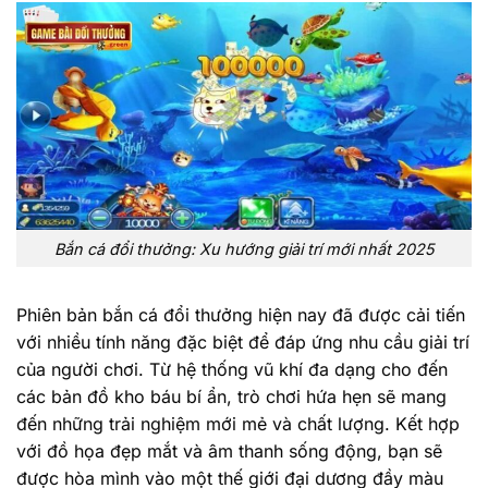
Bắn cá đổi thưởng: Xu hướng giải trí mới nhất 2025
Phiên bản bắn cá đổi thưởng hiện nay đã được cải tiến
với nhiều tính năng đặc biệt để đáp ứng nhu cầu giải trí
của người chơi. Từ hệ thống vũ khí đa dạng cho đến
các bản đồ kho báu bí ẩn, trò chơi hứa hẹn sẽ mang
đến những trải nghiệm mới mẻ và chất lượng. Kết hợp
với đồ họa đẹp mắt và âm thanh sống động, bạn sẽ
được hòa mình vào một thế giới đại dương đầy màu