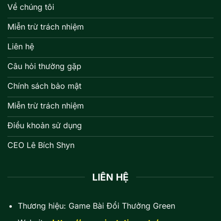
Về chúng tôi
Miễn trừ trách nhiệm
Liên hệ
Câu hỏi thường gặp
Chính sách bảo mật
Miễn trừ trách nhiệm
Điều khoản sử dụng
CEO Lê Bích Shyn
LIÊN HỆ
Thương hiệu: Game Bài Đổi Thưởng Green