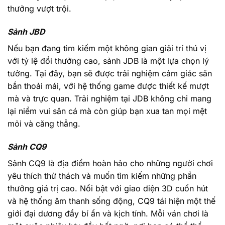
thưởng vượt trội.
Sảnh JBD
Nếu bạn đang tìm kiếm một không gian giải trí thú vị
với tỷ lệ đổi thưởng cao, sảnh JDB là một lựa chọn lý
tưởng. Tại đây, bạn sẽ được trải nghiệm cảm giác săn
bắn thoải mái, với hệ thống game được thiết kế mượt
mà và trực quan. Trải nghiệm tại JDB không chỉ mang
lại niềm vui săn cá mà còn giúp bạn xua tan mọi mệt
mỏi và căng thẳng.
Sảnh CQ9
Sảnh CQ9 là địa điểm hoàn hảo cho những người chơi
yêu thích thử thách và muốn tìm kiếm những phần
thưởng giá trị cao. Nổi bật với giao diện 3D cuốn hút
và hệ thống âm thanh sống động, CQ9 tái hiện một thế
giới đại dương đầy bí ẩn và kịch tính. Mỗi ván chơi là