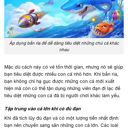
Áp dụng bắn ria để dễ dàng tiêu diệt những chú cá khác
nhau
Mặc dù cách này có vẻ tốn thời gian, nhưng nó sẽ giúp
bạn tiêu diệt được nhiều con cá nhỏ hơn. Khi bắn ria,
bạn không chỉ hạ gục được những con cá mới xuất
hiện mà còn có thể tận dụng những viên đạn đi lạc để
tiêu diệt những con cá đã bị người chơi khác làm yếu.
Tập trung vào cá lớn khi có đủ đạn
Khi đã tích lũy đủ đạn và có một lượng tiền nhất định
bạn nên chuyển sang săn những con cá lớn. Các loài