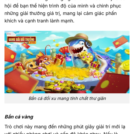
hội để bạn thể hiện trình độ của mình và chinh phục
những giải thưởng giá trị, mang lại cảm giác phấn
khích và cạnh tranh lành mạnh.
Bắn cá đổi xu mang tính chất thư giãn
Bắn cá vàng
Trò chơi này mang đến những phút giây giải trí mới lạ