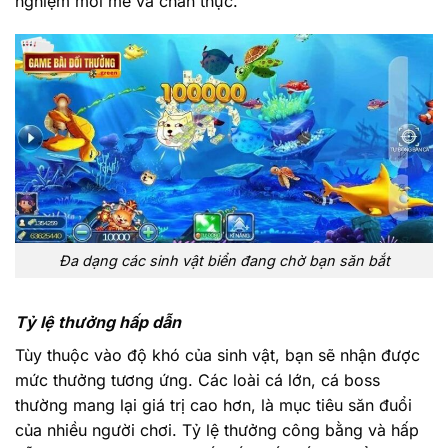
nghiệm mới mẻ và chân thực.
Đa dạng các sinh vật biển đang chờ bạn săn bắt
Tỷ lệ thưởng hấp dẫn
Tùy thuộc vào độ khó của sinh vật, bạn sẽ nhận được
mức thưởng tương ứng. Các loài cá lớn, cá boss
thường mang lại giá trị cao hơn, là mục tiêu săn đuổi
của nhiều người chơi. Tỷ lệ thưởng công bằng và hấp