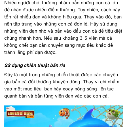
Nhiều người chơi thường nhắm bắn những con cá lớn
để nhận được nhiều điểm thưởng. Tuy nhiên, cách này
tốn rất nhiều đạn và không hiệu quả. Thay vào đó, bạn
nên tập trung vào những con cá đơn lẻ. Hãy sử dụng
những viên đạn nhỏ và bắn vào đầu con cá để tiêu diệt
chúng nhanh hơn. Nếu sau khoảng 3-5 viên mà cá
không chết bạn cần chuyển sang mục tiêu khác để
tránh lãng phí đạn dược.
Sử dụng chiến thuật bắn ria
Đây là một trong những chiến thuật được các chuyên
gia bắn cá đổi thưởng khuyên dùng. Thay vì chỉ nhắm
vào một mục tiêu, bạn hãy xoay nòng súng liên tục
quanh bàn và bắn từng viên đạn vào các con cá.