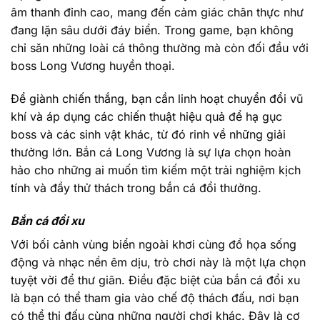
âm thanh đỉnh cao, mang đến cảm giác chân thực như
đang lặn sâu dưới đáy biển. Trong game, bạn không
chỉ săn những loài cá thông thường mà còn đối đầu với
boss Long Vương huyền thoại.
Để giành chiến thắng, bạn cần linh hoạt chuyển đổi vũ
khí và áp dụng các chiến thuật hiệu quả để hạ gục
boss và các sinh vật khác, từ đó rinh về những giải
thưởng lớn. Bắn cá Long Vương là sự lựa chọn hoàn
hảo cho những ai muốn tìm kiếm một trải nghiệm kịch
tính và đầy thử thách trong bắn cá đổi thưởng.
Bắn cá đổi xu
Với bối cảnh vùng biển ngoài khơi cùng đồ họa sống
động và nhạc nền êm dịu, trò chơi này là một lựa chọn
tuyệt vời để thư giãn. Điều đặc biệt của bắn cá đổi xu
là bạn có thể tham gia vào chế độ thách đấu, nơi bạn
có thể thi đấu cùng những người chơi khác. Đây là cơ