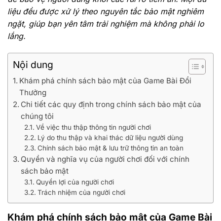
liệu đều được xử lý theo nguyên tắc bảo mật nghiêm
ngặt, giúp bạn yên tâm trải nghiệm mà không phải lo
lắng.
Nội dung
Khám phá chính sách bảo mật của Game Bài Đổi
Thưởng
Chi tiết các quy định trong chính sách bảo mật của
chúng tôi
Về việc thu thập thông tin người chơi
Lý do thu thập và khai thác dữ liệu người dùng
Chính sách bảo mật & lưu trữ thông tin an toàn
Quyền và nghĩa vụ của người chơi đối với chính
sách bảo mật
Quyền lợi của người chơi
Trách nhiệm của người chơi
Khám phá chính sách bảo mật của Game Bài