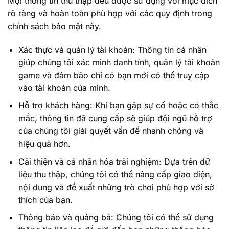
Mọi thông tin thu thập đều được sử dụng với mục đích
rõ ràng và hoàn toàn phù hợp với các quy định trong
chính sách bảo mật này.
Xác thực và quản lý tài khoản: Thông tin cá nhân
giúp chúng tôi xác minh danh tính, quản lý tài khoản
game và đảm bảo chỉ có bạn mới có thể truy cập
vào tài khoản của mình.
Hỗ trợ khách hàng: Khi bạn gặp sự cố hoặc có thắc
mắc, thông tin đã cung cấp sẽ giúp đội ngũ hỗ trợ
của chúng tôi giải quyết vấn đề nhanh chóng và
hiệu quả hơn.
Cải thiện và cá nhân hóa trải nghiệm: Dựa trên dữ
liệu thu thập, chúng tôi có thể nâng cấp giao diện,
nội dung và đề xuất những trò chơi phù hợp với sở
thích của bạn.
Thông báo và quảng bá: Chúng tôi có thể sử dụng