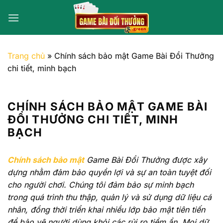
Bỏ
qua
nội
dung
Trang chủ
»
Chính sách bảo mật Game Bài Đổi Thưởng
chi tiết, minh bạch
CHÍNH SÁCH BẢO MẬT GAME BÀI
ĐỔI THƯỞNG CHI TIẾT, MINH
BẠCH
Chính sách bảo mật
Game Bài Đổi Thưởng được xây
dựng nhằm đảm bảo quyền lợi và sự an toàn tuyệt đối
cho người chơi. Chúng tôi đảm bảo sự minh bạch
trong quá trình thu thập, quản lý và sử dụng dữ liệu cá
nhân, đồng thời triển khai nhiều lớp bảo mật tiên tiến
để bảo vệ người dùng khỏi các rủi ro tiềm ẩn. Mọi dữ