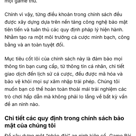
mọi game thủ.
Chính vì vậy, từng điều khoản trong chính sách đều
được xây dựng dựa trên nền tảng công nghệ bảo mật
tiên tiến và tuân thủ các quy định pháp lý hiện hành.
Nhằm tạo ra một môi trường cá cược minh bạch, công
bằng và an toàn tuyệt đối.
Mục tiêu cốt lõi của chính sách này là đảm bảo mọi
thông tin bạn cung cấp, từ thông tin cá nhân, chi tiết
giao dịch đến lịch sử cá cược, đều được mã hóa và
bảo vệ khỏi mọi sự xâm nhập trái phép. Chúng tôi
muốn bạn có thể hoàn toàn thoải mái trải nghiệm các
trò chơi hấp dẫn mà không phải lo lắng về bất kỳ vấn
đề an ninh nào.
Chi tiết các quy định trong chính sách bảo
mật của chúng tôi
Để xây dựng một “pháo đài” an ninh kiên cố, Game Bài