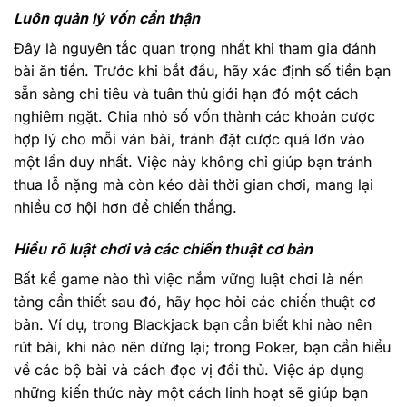
Luôn quản lý vốn cẩn thận
Đây là nguyên tắc quan trọng nhất khi tham gia đánh
bài ăn tiền. Trước khi bắt đầu, hãy xác định số tiền bạn
sẵn sàng chi tiêu và tuân thủ giới hạn đó một cách
nghiêm ngặt. Chia nhỏ số vốn thành các khoản cược
hợp lý cho mỗi ván bài, tránh đặt cược quá lớn vào
một lần duy nhất. Việc này không chỉ giúp bạn tránh
thua lỗ nặng mà còn kéo dài thời gian chơi, mang lại
nhiều cơ hội hơn để chiến thắng.
Hiểu rõ luật chơi và các chiến thuật cơ bản
Bất kể game nào thì việc nắm vững luật chơi là nền
tảng cần thiết sau đó, hãy học hỏi các chiến thuật cơ
bản. Ví dụ, trong Blackjack bạn cần biết khi nào nên
rút bài, khi nào nên dừng lại; trong Poker, bạn cần hiểu
về các bộ bài và cách đọc vị đối thủ. Việc áp dụng
những kiến thức này một cách linh hoạt sẽ giúp bạn