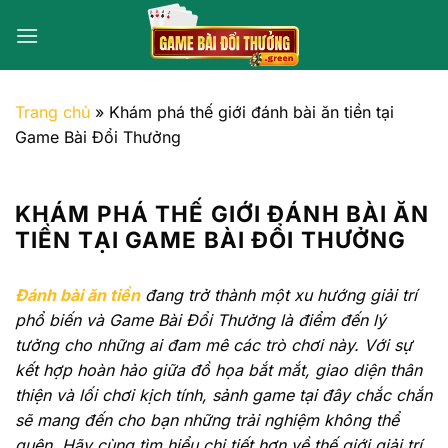
Bỏ
qua
nội
dung
Trang chủ
»
Khám phá thế giới đánh bài ăn tiền tại
Game Bài Đổi Thưởng
KHÁM PHÁ THẾ GIỚI ĐÁNH BÀI ĂN
TIỀN TẠI GAME BÀI ĐỔI THƯỞNG
Đánh bài ăn tiền
đang trở thành một xu hướng giải trí
phổ biến và Game Bài Đổi Thưởng là điểm đến lý
tưởng cho những ai đam mê các trò chơi này. Với sự
kết hợp hoàn hảo giữa đồ họa bắt mắt, giao diện thân
thiện và lối chơi kịch tính, sảnh game tại đây chắc chắn
sẽ mang đến cho bạn những trải nghiệm không thể
quên. Hãy cùng tìm hiểu chi tiết hơn về thế giới giải trí