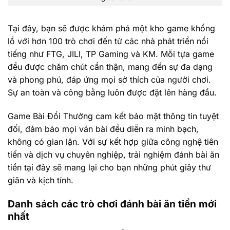
Tại đây, bạn sẽ được khám phá một kho game khổng
lồ với hơn 100 trò chơi đến từ các nhà phát triển nổi
tiếng như FTG, JILI, TP Gaming và KM. Mỗi tựa game
đều được chăm chút cẩn thận, mang đến sự đa dạng
và phong phú, đáp ứng mọi sở thích của người chơi.
Sự an toàn và công bằng luôn được đặt lên hàng đầu.
Game Bài Đổi Thưởng cam kết bảo mật thông tin tuyệt
đối, đảm bảo mọi ván bài đều diễn ra minh bạch,
không có gian lận. Với sự kết hợp giữa công nghệ tiên
tiến và dịch vụ chuyên nghiệp, trải nghiệm đánh bài ăn
tiền tại đây sẽ mang lại cho bạn những phút giây thư
giãn và kịch tính.
Danh sách các trò chơi đánh bài ăn tiền mới
nhất