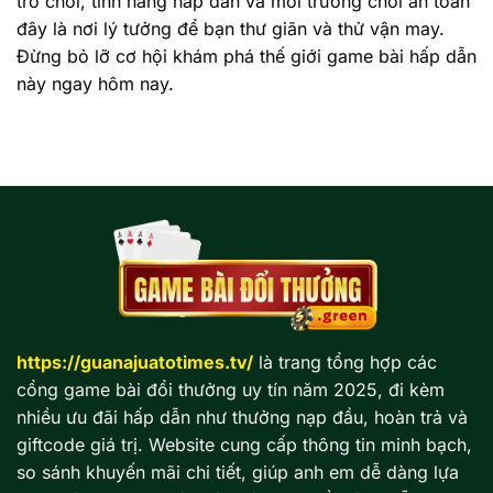
trò chơi, tính năng hấp dẫn và môi trường chơi an toàn
đây là nơi lý tưởng để bạn thư giãn và thử vận may.
Đừng bỏ lỡ cơ hội khám phá thế giới game bài hấp dẫn
này ngay hôm nay.
https://guanajuatotimes.tv/
là trang tổng hợp các
cổng game bài đổi thưởng uy tín năm 2025, đi kèm
nhiều ưu đãi hấp dẫn như thưởng nạp đầu, hoàn trả và
giftcode giá trị. Website cung cấp thông tin minh bạch,
so sánh khuyến mãi chi tiết, giúp anh em dễ dàng lựa