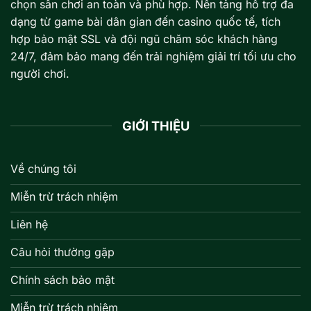
chọn sân chơi an toàn và phù hợp. Nền tảng hỗ trợ đa
dạng từ game bài dân gian đến casino quốc tế, tích
hợp bảo mật SSL và đội ngũ chăm sóc khách hàng
24/7, đảm bảo mang đến trải nghiệm giải trí tối ưu cho
người chơi.
GIỚI THIỆU
Về chúng tôi
Miễn trừ trách nhiệm
Liên hệ
Câu hỏi thường gặp
Chính sách bảo mật
Miễn trừ trách nhiệm