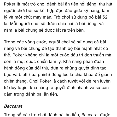
Poker là một trò chơi đánh bài ăn tiền nổi tiếng, thu hút
người chơi bởi sự kết hợp độc đáo giữa kỹ năng, tâm
lý và một chút may mắn. Trò chơi sử dụng bộ bài 52
lá. Mỗi người chơi sẽ được chia hai lá bài riêng, và
năm lá bài chung sẽ được lật ra trên bàn.
Trong các vòng cược, người chơi sẽ sử dụng cả bài
riêng và bài chung để tạo thành bộ bài mạnh nhất có
thể. Poker không chỉ là một cuộc đấu trí đơn thuần mà
còn là một cuộc chiến tâm lý. Khả năng phán đoán
hành động của đối thủ, đưa ra những quyết định táo
bạo và bluff (lừa phỉnh) đúng lúc là chìa khóa để giành
chiến thắng. Chơi Poker là cách tuyệt vời để rèn luyện
tư duy logic, khả năng ra quyết định nhanh và sự can
đảm trong đánh bài ăn tiền.
Baccarat
Trong số các trò chơi đánh bài ăn tiền, Baccarat được