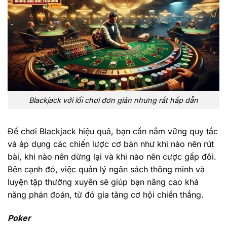
Blackjack với lối chơi đơn giản nhưng rất hấp dẫn
Để chơi Blackjack hiệu quả, bạn cần nắm vững quy tắc
và áp dụng các chiến lược cơ bản như khi nào nên rút
bài, khi nào nên dừng lại và khi nào nên cược gấp đôi.
Bên cạnh đó, việc quản lý ngân sách thông minh và
luyện tập thường xuyên sẽ giúp bạn nâng cao khả
năng phán đoán, từ đó gia tăng cơ hội chiến thắng.
Poker