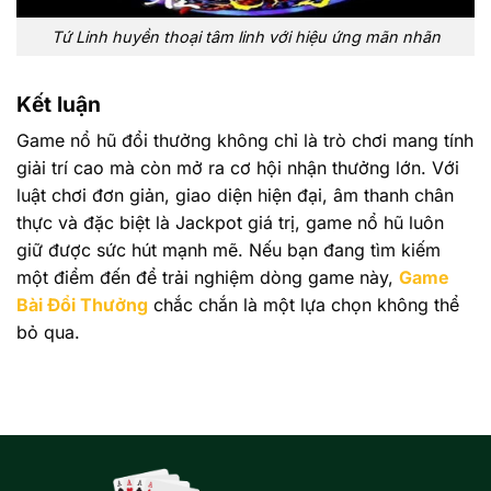
Tứ Linh huyền thoại tâm linh với hiệu ứng mãn nhãn
Kết luận
Game nổ hũ đổi thưởng không chỉ là trò chơi mang tính
giải trí cao mà còn mở ra cơ hội nhận thưởng lớn. Với
luật chơi đơn giản, giao diện hiện đại, âm thanh chân
thực và đặc biệt là Jackpot giá trị, game nổ hũ luôn
giữ được sức hút mạnh mẽ. Nếu bạn đang tìm kiếm
một điểm đến để trải nghiệm dòng game này,
Game
Bài Đổi Thưởng
chắc chắn là một lựa chọn không thể
bỏ qua.