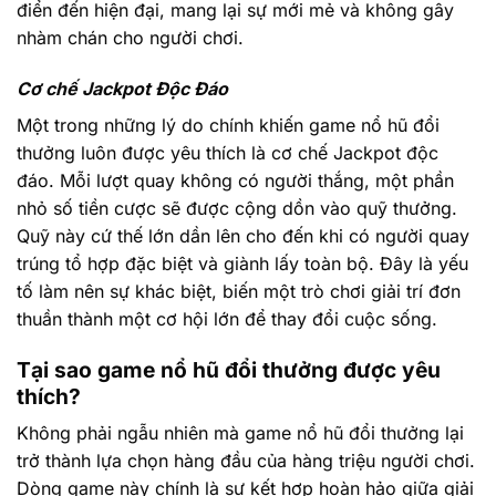
điển đến hiện đại, mang lại sự mới mẻ và không gây
nhàm chán cho người chơi.
Cơ chế Jackpot Độc Đáo
Một trong những lý do chính khiến game nổ hũ đổi
thưởng luôn được yêu thích là cơ chế Jackpot độc
đáo. Mỗi lượt quay không có người thắng, một phần
nhỏ số tiền cược sẽ được cộng dồn vào quỹ thưởng.
Quỹ này cứ thế lớn dần lên cho đến khi có người quay
trúng tổ hợp đặc biệt và giành lấy toàn bộ. Đây là yếu
tố làm nên sự khác biệt, biến một trò chơi giải trí đơn
thuần thành một cơ hội lớn để thay đổi cuộc sống.
Tại sao game nổ hũ đổi thưởng được yêu
thích?
Không phải ngẫu nhiên mà game nổ hũ đổi thưởng lại
trở thành lựa chọn hàng đầu của hàng triệu người chơi.
Dòng game này chính là sự kết hợp hoàn hảo giữa giải