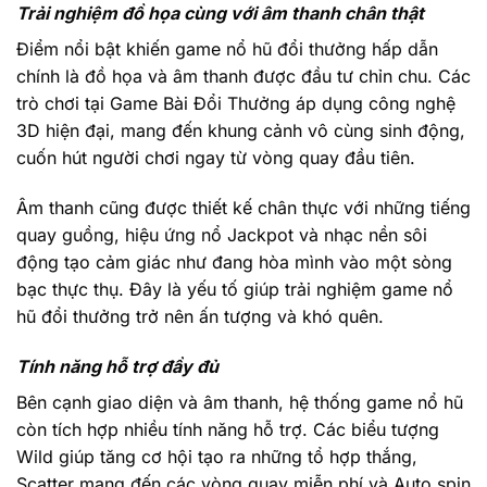
Trải nghiệm đồ họa cùng với âm thanh chân thật
Điểm nổi bật khiến game nổ hũ đổi thưởng hấp dẫn
chính là đồ họa và âm thanh được đầu tư chỉn chu. Các
trò chơi tại Game Bài Đổi Thưởng áp dụng công nghệ
3D hiện đại, mang đến khung cảnh vô cùng sinh động,
cuốn hút người chơi ngay từ vòng quay đầu tiên.
Âm thanh cũng được thiết kế chân thực với những tiếng
quay guồng, hiệu ứng nổ Jackpot và nhạc nền sôi
động tạo cảm giác như đang hòa mình vào một sòng
bạc thực thụ. Đây là yếu tố giúp trải nghiệm game nổ
hũ đổi thưởng trở nên ấn tượng và khó quên.
Tính năng hỗ trợ đầy đủ
Bên cạnh giao diện và âm thanh, hệ thống game nổ hũ
còn tích hợp nhiều tính năng hỗ trợ. Các biểu tượng
Wild giúp tăng cơ hội tạo ra những tổ hợp thắng,
Scatter mang đến các vòng quay miễn phí và Auto spin