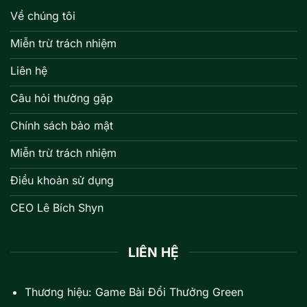
Về chúng tôi
Miễn trừ trách nhiệm
Liên hệ
Câu hỏi thường gặp
Chính sách bảo mật
Miễn trừ trách nhiệm
Điều khoản sử dụng
CEO Lê Bích Shyn
LIÊN HỆ
Thương hiệu: Game Bài Đổi Thưởng Green