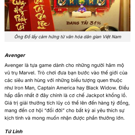
Ông Đồ lấy cảm hứng từ văn hóa dân gian Việt Nam
Avenger
Avenger là tựa game dành cho những người hâm mộ
vũ trụ Marvel. Trò chơi đưa bạn bước vào thế giới của
các siêu anh hùng với những biểu tượng quen thuộc
như Iron Man, Captain America hay Black Widow. Điều
hấp dẫn nhất ở đây chính là cơ chế Jackpot khổng lồ.
Giá trị giải thưởng tích lũy có thể lên đến hàng tỷ đồng,
mang đến cơ hội “đổi đời” cho bất kỳ ai yêu thích sự
kịch tính và mong muốn nhận được phần thưởng lớn.
Tứ Linh