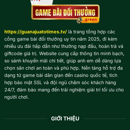
https://guanajuatotimes.tv/
là trang tổng hợp các
cổng game bài đổi thưởng uy tín năm 2025, đi kèm
nhiều ưu đãi hấp dẫn như thưởng nạp đầu, hoàn trả và
giftcode giá trị. Website cung cấp thông tin minh bạch,
so sánh khuyến mãi chi tiết, giúp anh em dễ dàng lựa
chọn sân chơi an toàn và phù hợp. Nền tảng hỗ trợ đa
dạng từ game bài dân gian đến casino quốc tế, tích
hợp bảo mật SSL và đội ngũ chăm sóc khách hàng
24/7, đảm bảo mang đến trải nghiệm giải trí tối ưu cho
người chơi.
GIỚI THIỆU