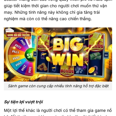
giúp tiết kiệm thời gian cho người chơi muốn thử vận
may. Những tính năng này không chỉ gia tăng trải
nghiệm mà còn có thể nâng cao chiến thắng.
Sảnh game còn cung cấp nhiều tính năng hỗ trợ đặc biệt
Sự tiện lợi vượt trội
Một lợi thế khác là người chơi có thể tham gia game nổ