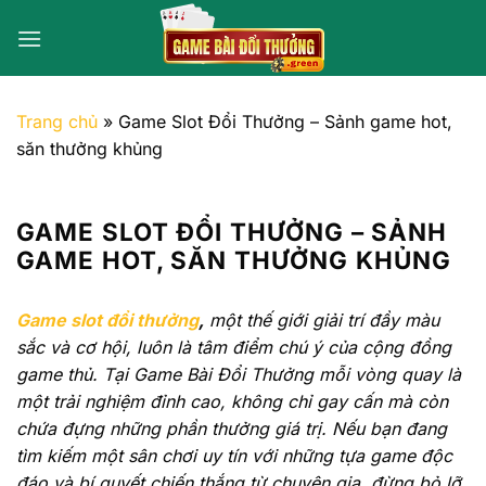
Bỏ
qua
nội
dung
Trang chủ
»
Game Slot Đổi Thưởng – Sảnh game hot,
săn thưởng khủng
GAME SLOT ĐỔI THƯỞNG – SẢNH
GAME HOT, SĂN THƯỞNG KHỦNG
Game slot đổi thưởng
,
một thế giới giải trí đầy màu
sắc và cơ hội, luôn là tâm điểm chú ý của cộng đồng
game thủ. Tại Game Bài Đổi Thưởng mỗi vòng quay là
một trải nghiệm đỉnh cao, không chỉ gay cấn mà còn
chứa đựng những phần thưởng giá trị. Nếu bạn đang
tìm kiếm một sân chơi uy tín với những tựa game độc
đáo và bí quyết chiến thắng từ chuyên gia, đừng bỏ lỡ