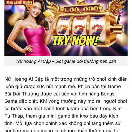
Nữ hoàng Ai Cập – Slot game đổi thưởng hấp dẫn
Nữ Hoàng Ai Cập là một trong những trò chơi kinh điển
luôn giữ được sức hút mạnh mẽ. Phiên bản tại Game
Bài Đổi Thưởng được cải tiến với tính năng Bonus
Game đặc biệt. Khi vòng thưởng này mở ra, người chơi
sẽ bước vào một hành trình khám phá bên trong Kim
Tự Tháp, tham gia mini-game tìm kho báu đầy kịch
tính. Mỗi lựa chọn chính xác không chỉ tăng thêm sự
hồi hộp mà còn mang lại những phần thưởng giá trị