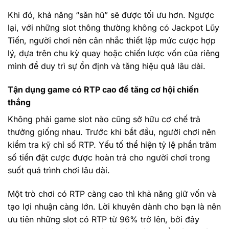
Khi đó, khả năng “săn hũ” sẽ được tối ưu hơn. Ngược
lại, với những slot thông thường không có Jackpot Lũy
Tiến, người chơi nên cân nhắc thiết lập mức cược hợp
lý, dựa trên chu kỳ quay hoặc chiến lược vốn của riêng
mình để duy trì sự ổn định và tăng hiệu quả lâu dài.
Tận dụng game có RTP cao để tăng cơ hội chiến
thắng
Không phải game slot nào cũng sở hữu cơ chế trả
thưởng giống nhau. Trước khi bắt đầu, người chơi nên
kiểm tra kỹ chỉ số RTP. Yếu tố thể hiện tỷ lệ phần trăm
số tiền đặt cược được hoàn trả cho người chơi trong
suốt quá trình chơi lâu dài.
Một trò chơi có RTP càng cao thì khả năng giữ vốn và
tạo lợi nhuận càng lớn. Lời khuyên dành cho bạn là nên
ưu tiên những slot có RTP từ 96% trở lên, bởi đây