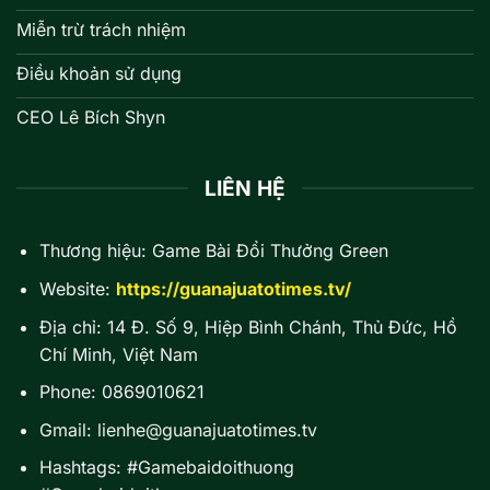
Miễn trừ trách nhiệm
Điều khoản sử dụng
CEO Lê Bích Shyn
LIÊN HỆ
Thương hiệu: Game Bài Đổi Thưởng Green
Website:
https://guanajuatotimes.tv/
Địa chỉ:
14 Đ. Số 9, Hiệp Bình Chánh, Thủ Đức, Hồ
Chí Minh, Việt Nam
Phone:
0869010621
Gmail:
lienhe@guanajuatotimes.tv
Hashtags:
#Gamebaidoithuong