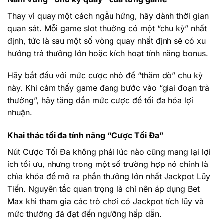
Thay vì quay một cách ngẫu hứng, hãy dành thời gian
quan sát. Mỗi game slot thường có một “chu kỳ” nhất
định, tức là sau một số vòng quay nhất định sẽ có xu
hướng trả thưởng lớn hoặc kích hoạt tính năng bonus.
Hãy bắt đầu với mức cược nhỏ để “thăm dò” chu kỳ
này. Khi cảm thấy game đang bước vào “giai đoạn trả
thưởng”, hãy tăng dần mức cược để tối đa hóa lợi
nhuận.
Khai thác tối đa tính năng “Cược Tối Đa”
Nút Cược Tối Đa không phải lúc nào cũng mang lại lợi
ích tối ưu, nhưng trong một số trường hợp nó chính là
chìa khóa để mở ra phần thưởng lớn nhất Jackpot Lũy
Tiến. Nguyên tắc quan trọng là chỉ nên áp dụng Bet
Max khi tham gia các trò chơi có Jackpot tích lũy và
mức thưởng đã đạt đến ngưỡng hấp dẫn.