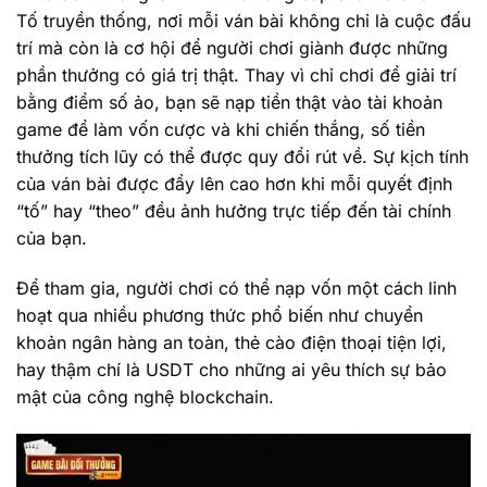
Tố truyền thống, nơi mỗi ván bài không chỉ là cuộc đấu
trí mà còn là cơ hội để người chơi giành được những
phần thưởng có giá trị thật. Thay vì chỉ chơi để giải trí
bằng điểm số ảo, bạn sẽ nạp tiền thật vào tài khoản
game để làm vốn cược và khi chiến thắng, số tiền
thưởng tích lũy có thể được quy đổi rút về. Sự kịch tính
của ván bài được đẩy lên cao hơn khi mỗi quyết định
“tố” hay “theo” đều ảnh hưởng trực tiếp đến tài chính
của bạn.
Để tham gia, người chơi có thể nạp vốn một cách linh
hoạt qua nhiều phương thức phổ biến như chuyển
khoản ngân hàng an toàn, thẻ cào điện thoại tiện lợi,
hay thậm chí là USDT cho những ai yêu thích sự bảo
mật của công nghệ blockchain.