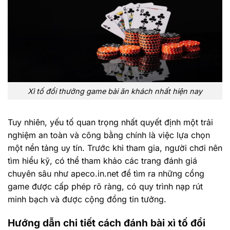
Xì tố đổi thưởng game bài ăn khách nhất hiện nay
Tuy nhiên, yếu tố quan trọng nhất quyết định một trải
nghiệm an toàn và công bằng chính là việc lựa chọn
một nền tảng uy tín. Trước khi tham gia, người chơi nên
tìm hiểu kỹ, có thể tham khảo các trang đánh giá
chuyên sâu như apeco.in.net để tìm ra những cổng
game được cấp phép rõ ràng, có quy trình nạp rút
minh bạch và được cộng đồng tin tưởng.
Hướng dẫn chi tiết cách đánh bài xì tố đổi