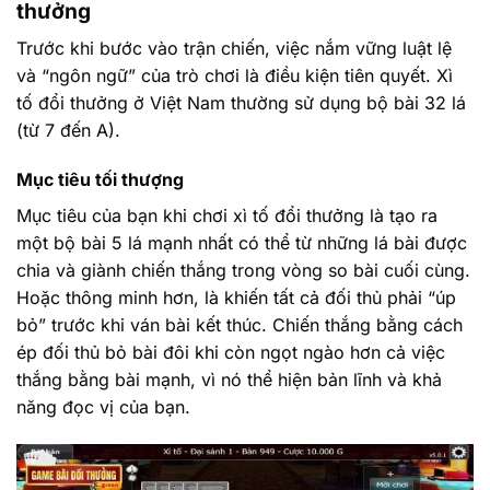
thưởng
Trước khi bước vào trận chiến, việc nắm vững luật lệ
và “ngôn ngữ” của trò chơi là điều kiện tiên quyết. Xì
tố đổi thưởng ở Việt Nam thường sử dụng bộ bài 32 lá
(từ 7 đến A).
Mục tiêu tối thượng
Mục tiêu của bạn khi chơi xì tố đổi thưởng là tạo ra
một bộ bài 5 lá mạnh nhất có thể từ những lá bài được
chia và giành chiến thắng trong vòng so bài cuối cùng.
Hoặc thông minh hơn, là khiến tất cả đối thủ phải “úp
bỏ” trước khi ván bài kết thúc. Chiến thắng bằng cách
ép đối thủ bỏ bài đôi khi còn ngọt ngào hơn cả việc
thắng bằng bài mạnh, vì nó thể hiện bản lĩnh và khả
năng đọc vị của bạn.