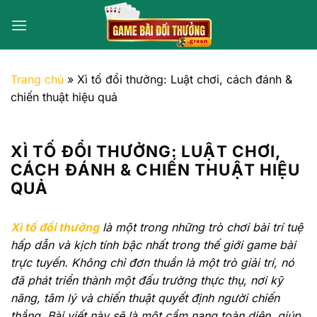
Bỏ
qua
nội
dung
Trang chủ
»
Xì tố đổi thưởng: Luật chơi, cách đánh &
chiến thuật hiệu quả
XÌ TỐ ĐỔI THƯỞNG: LUẬT CHƠI,
CÁCH ĐÁNH & CHIẾN THUẬT HIỆU
QUẢ
Xì tố đổi thưởng
là một trong những trò chơi bài trí tuệ
hấp dẫn và kịch tính bậc nhất trong thế giới game bài
trực tuyến. Không chỉ đơn thuần là một trò giải trí, nó
đã phát triển thành một đấu trường thực thụ, nơi kỹ
năng, tâm lý và chiến thuật quyết định người chiến
thắng. Bài viết này sẽ là một cẩm nang toàn diện, giúp