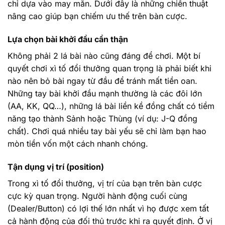
chỉ dựa vào may mắn. Dưới đây là những chiến thuật
nâng cao giúp bạn chiếm ưu thế trên bàn cược.
Lựa chọn bài khởi đầu cẩn thận
Không phải 2 lá bài nào cũng đáng để chơi. Một bí
quyết chơi xì tố đổi thưởng quan trọng là phải biết khi
nào nên bỏ bài ngay từ đầu để tránh mất tiền oan.
Những tay bài khởi đầu mạnh thường là các đôi lớn
(AA, KK, QQ…), những lá bài liền kề đồng chất có tiềm
năng tạo thành Sảnh hoặc Thùng (ví dụ: J-Q đồng
chất). Chơi quá nhiều tay bài yếu sẽ chỉ làm bạn hao
mòn tiền vốn một cách nhanh chóng.
Tận dụng vị trí (position)
Trong xì tố đổi thưởng, vị trí của bạn trên bàn cược
cực kỳ quan trọng. Người hành động cuối cùng
(Dealer/Button) có lợi thế lớn nhất vì họ được xem tất
cả hành động của đối thủ trước khi ra quyết định. Ở vị