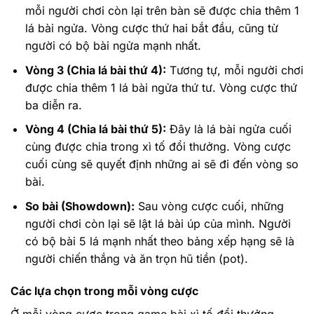
mỗi người chơi còn lại trên bàn sẽ được chia thêm 1
lá bài ngửa. Vòng cược thứ hai bắt đầu, cũng từ
người có bộ bài ngửa mạnh nhất.
Vòng 3 (Chia lá bài thứ 4):
Tương tự, mỗi người chơi
được chia thêm 1 lá bài ngửa thứ tư. Vòng cược thứ
ba diễn ra.
Vòng 4 (Chia lá bài thứ 5):
Đây là lá bài ngửa cuối
cùng được chia trong xì tố đổi thưởng. Vòng cược
cuối cùng sẽ quyết định những ai sẽ đi đến vòng so
bài.
So bài (Showdown):
Sau vòng cược cuối, những
người chơi còn lại sẽ lật lá bài úp của mình. Người
có bộ bài 5 lá mạnh nhất theo bảng xếp hạng sẽ là
người chiến thắng và ăn trọn hũ tiền (pot).
Các lựa chọn trong mỗi vòng cược
Ở mỗi vòng cược trong game bài xì tố đổi thưởng,