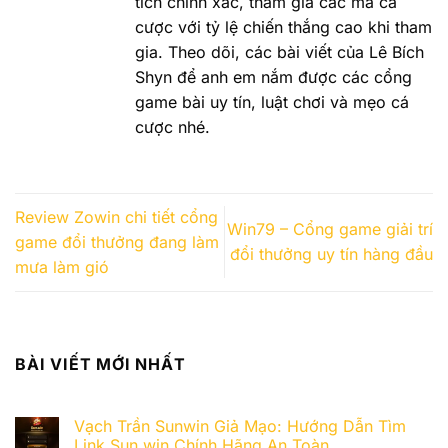
tích chính xác, tham gia các mã cá
cược với tỷ lệ chiến thắng cao khi tham
gia. Theo dõi, các bài viết của Lê Bích
Shyn để anh em nắm được các cổng
game bài uy tín, luật chơi và mẹo cá
cược nhé.
Review Zowin chi tiết cổng
Win79 – Cổng game giải trí
game đổi thưởng đang làm
đổi thưởng uy tín hàng đầu
mưa làm gió
BÀI VIẾT MỚI NHẤT
Vạch Trần Sunwin Giả Mạo: Hướng Dẫn Tìm
Link Sun.win Chính Hãng An Toàn