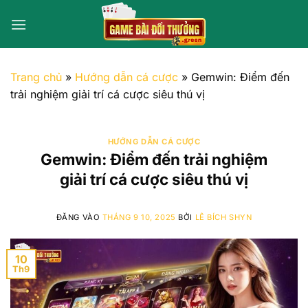
Bỏ
qua
nội
dung
Trang chủ
»
Hướng dẫn cá cược
»
Gemwin: Điểm đến
trải nghiệm giải trí cá cược siêu thú vị
HƯỚNG DẪN CÁ CƯỢC
Gemwin: Điểm đến trải nghiệm
giải trí cá cược siêu thú vị
ĐĂNG VÀO
THÁNG 9 10, 2025
BỞI
LÊ BÍCH SHYN
10
Th9