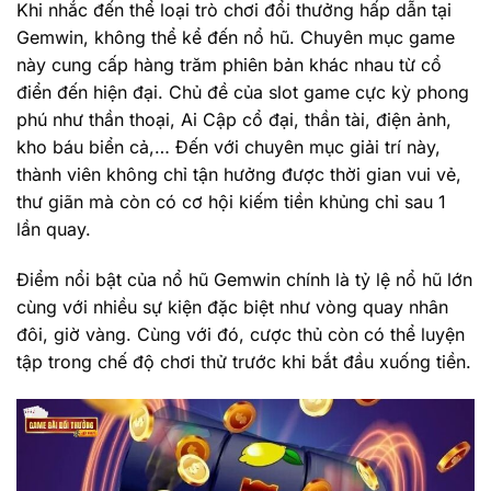
Khi nhắc đến thể loại trò chơi đổi thưởng hấp dẫn tại
Gemwin, không thể kể đến nổ hũ. Chuyên mục game
này cung cấp hàng trăm phiên bản khác nhau từ cổ
điển đến hiện đại. Chủ đề của slot game cực kỳ phong
phú như thần thoại, Ai Cập cổ đại, thần tài, điện ảnh,
kho báu biển cả,… Đến với chuyên mục giải trí này,
thành viên không chỉ tận hưởng được thời gian vui vẻ,
thư giãn mà còn có cơ hội kiếm tiền khủng chỉ sau 1
lần quay.
Điểm nổi bật của nổ hũ Gemwin chính là tỷ lệ nổ hũ lớn
cùng với nhiều sự kiện đặc biệt như vòng quay nhân
đôi, giờ vàng. Cùng với đó, cược thủ còn có thể luyện
tập trong chế độ chơi thử trước khi bắt đầu xuống tiền.