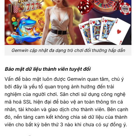
Gemwin cập nhật đa dạng trò chơi đổi thưởng hấp dẫn
Bảo mật dữ liệu thành viên tuyệt đối
Vấn đề bảo mật luôn được Gemwin quan tâm, chú ý
bởi đây là yếu tố quan trọng ảnh hưởng đến trải
nghiệm của người chơi. Sân chơi sử dụng công nghệ
mã hoá SSL hiện đại để bảo vệ an toàn thông tin cá
nhân, tài khoản và giao dịch cho thành viên. Bên cạnh
đó, nền tảng cam kết không chia sẻ dữ liệu của thành
viên cho bất kỳ bên thứ 3 nào khi chưa có sự đồng ý.