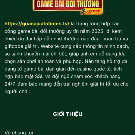
https://guanajuatotimes.tv/
là trang tổng hợp các
cổng game bài đổi thưởng uy tín năm 2025, đi kèm
nhiều ưu đãi hấp dẫn như thưởng nạp đầu, hoàn trả và
giftcode giá trị. Website cung cấp thông tin minh bạch,
so sánh khuyến mãi chi tiết, giúp anh em dễ dàng lựa
chọn sân chơi an toàn và phù hợp. Nền tảng hỗ trợ đa
dạng từ game bài dân gian đến casino quốc tế, tích
hợp bảo mật SSL và đội ngũ chăm sóc khách hàng
24/7, đảm bảo mang đến trải nghiệm giải trí tối ưu cho
người chơi.
GIỚI THIỆU
Về chúng tôi