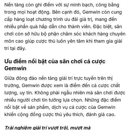
Nền tảng còn ghi điểm với sự minh bạch, công bằng
trong mọi hoạt động. Bên cạnh đó, Gemwin còn cung
cấp hàng loạt chương trình ưu đãi giá trị, mang đến
nhiều phần quà hấp dẫn cho thành viên. Đặc biệt, sân
chơi còn sở hữu bộ phận chăm sóc khách hàng chuyên
môn cao giúp cược thủ luôn yên tâm khi tham gia giải
trí tại đây.
Ưu điểm nổi bật của sân chơi cá cược
Gemwin
Giữa đông đảo nền tảng giải trí trực tuyến trên thị
trường, Gemwin được xem là điểm đến cá cược chất
lượng, uy tín. Không phải ngẫu nhiên mà sân chơi được
nhiều người chơi tin tưởng lựa chọn. Những đặc điểm
nổi bật về sản phẩm, dịch vụ cá cược của Gemwin
khiến cộng đồng cược thủ yêu thích, đánh giá cao.
Trải nghiệm giải trí vượt trội, mượt mà