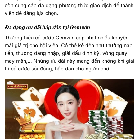
còn cung cấp đa dạng phương thức giao dịch để thành
viên dễ dàng lựa chọn.
Đa dạng ưu đãi hấp dẫn tại Gemwin
Thương hiệu cá cược Gemwin cập nhật nhiều khuyến
mãi giá trị cho hội viên. Có thể kể đến như thưởng nạp
tiền, thưởng đăng nhập, giải đấu định kỳ, vòng quay
may mắn,… Những ưu đãi này mang đến không khí giải
trí cá cược sôi động, hấp dẫn cho người chơi.