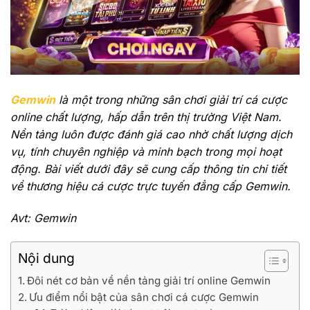
Gemwin
là một trong những sân chơi giải trí cá cược
online chất lượng, hấp dẫn trên thị trường Việt Nam.
Nền tảng luôn được đánh giá cao nhờ chất lượng dịch
vụ, tính chuyên nghiệp và minh bạch trong mọi hoạt
động. Bài viết dưới đây sẽ cung cấp thông tin chi tiết
về thương hiệu cá cược trực tuyến đẳng cấp Gemwin.
Avt: Gemwin
Nội dung
Đôi nét cơ bản về nền tảng giải trí online Gemwin
Ưu điểm nổi bật của sân chơi cá cược Gemwin