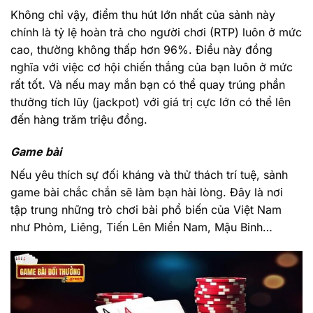
Không chỉ vậy, điểm thu hút lớn nhất của sảnh này
chính là tỷ lệ hoàn trả cho người chơi (RTP) luôn ở mức
cao, thường không thấp hơn 96%. Điều này đồng
nghĩa với việc cơ hội chiến thắng của bạn luôn ở mức
rất tốt. Và nếu may mắn bạn có thể quay trúng phần
thưởng tích lũy (jackpot) với giá trị cực lớn có thể lên
đến hàng trăm triệu đồng.
Game bài
Nếu yêu thích sự đối kháng và thử thách trí tuệ, sảnh
game bài chắc chắn sẽ làm bạn hài lòng. Đây là nơi
tập trung những trò chơi bài phổ biến của Việt Nam
như Phỏm, Liêng, Tiến Lên Miền Nam, Mậu Binh…