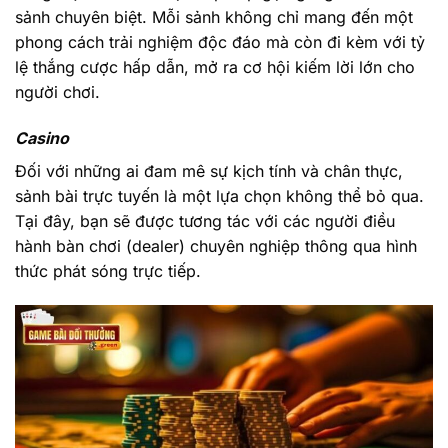
sảnh chuyên biệt. Mỗi sảnh không chỉ mang đến một
phong cách trải nghiệm độc đáo mà còn đi kèm với tỷ
lệ thắng cược hấp dẫn, mở ra cơ hội kiếm lời lớn cho
người chơi.
Casino
Đối với những ai đam mê sự kịch tính và chân thực,
sảnh bài trực tuyến là một lựa chọn không thể bỏ qua.
Tại đây, bạn sẽ được tương tác với các người điều
hành bàn chơi (dealer) chuyên nghiệp thông qua hình
thức phát sóng trực tiếp.