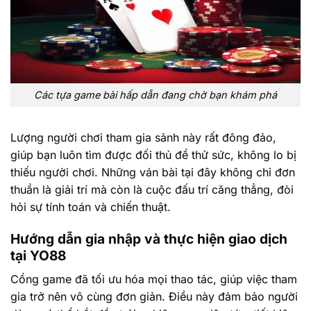
Các tựa game bài hấp dẫn đang chờ bạn khám phá
Lượng người chơi tham gia sảnh này rất đông đảo,
giúp bạn luôn tìm được đối thủ để thử sức, không lo bị
thiếu người chơi. Những ván bài tại đây không chỉ đơn
thuần là giải trí mà còn là cuộc đấu trí căng thẳng, đòi
hỏi sự tính toán và chiến thuật.
Hướng dẫn gia nhập và thực hiện giao dịch
tại YO88
Cổng game đã tối ưu hóa mọi thao tác, giúp việc tham
gia trở nên vô cùng đơn giản. Điều này đảm bảo người