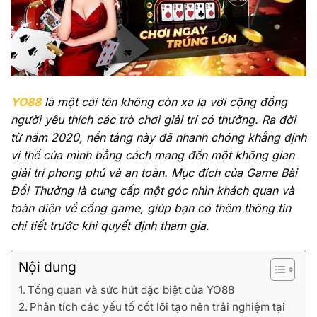
YO88
là một cái tên không còn xa lạ với cộng đồng
người yêu thích các trò chơi giải trí có thưởng. Ra đời
từ năm 2020, nền tảng này đã nhanh chóng khẳng định
vị thế của mình bằng cách mang đến một không gian
giải trí phong phú và an toàn. Mục đích của Game Bài
Đổi Thưởng là cung cấp một góc nhìn khách quan và
toàn diện về cổng game, giúp bạn có thêm thông tin
chi tiết trước khi quyết định tham gia.
Nội dung
Tổng quan và sức hút đặc biệt của YO88
Phân tích các yếu tố cốt lõi tạo nên trải nghiệm tại