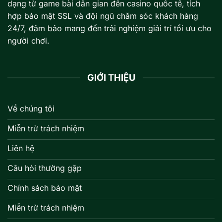
dạng từ game bài dân gian đến casino quốc tế, tích
hợp bảo mật SSL và đội ngũ chăm sóc khách hàng
24/7, đảm bảo mang đến trải nghiệm giải trí tối ưu cho
người chơi.
GIỚI THIỆU
Về chúng tôi
Miễn trừ trách nhiệm
Liên hệ
Câu hỏi thường gặp
Chính sách bảo mật
Miễn trừ trách nhiệm