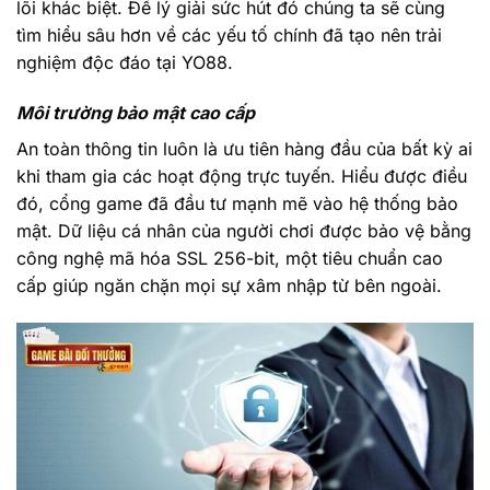
lõi khác biệt. Để lý giải sức hút đó chúng ta sẽ cùng
tìm hiểu sâu hơn về các yếu tố chính đã tạo nên trải
nghiệm độc đáo tại YO88.
Môi trường bảo mật cao cấp
An toàn thông tin luôn là ưu tiên hàng đầu của bất kỳ ai
khi tham gia các hoạt động trực tuyến. Hiểu được điều
đó, cổng game đã đầu tư mạnh mẽ vào hệ thống bảo
mật. Dữ liệu cá nhân của người chơi được bảo vệ bằng
công nghệ mã hóa SSL 256-bit, một tiêu chuẩn cao
cấp giúp ngăn chặn mọi sự xâm nhập từ bên ngoài.