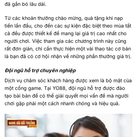
đã gắn bó lâu dài.
Từ các khoản thưởng chào mừng, quà tặng khi nạp
tiền lần đầu, cho đến các sự kiện đặc biệt theo mùa tất
cả đều được thiết kế để mang lại giá trị cao nhất cho
người chơi. Việc tham gia các chương trình này cũng
rất đơn giản, chỉ cần thực hiện một vài thao tác cơ bản
là bạn đã có cơ hội nhận về những phần thưởng giá trị.
Đội ngũ hỗ trợ chuyên nghiệp
Dịch vụ chăm sóc khách hàng được xem là bộ mặt của
một cổng game. Tại YO88, đội ngũ hỗ trợ được đào
tạo bài bản để có thể giải quyết mọi vấn đề mà người
chơi gặp phải một cách nhanh chóng và hiệu quả.