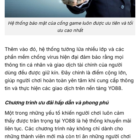
Hệ thống bảo mật của cổng game luôn được ưu tiên và tối
ưu cao nhất
Thêm vào đó, hệ thống tường lửa nhiều lớp và các
phần mềm chống virus hiện đại đảm bảo rằng mọi
thông tin cá nhân và giao dịch tài chính của người
dùng đều được giữ kín. Đây chính là điểm cộng lớn,
giúp người chơi hoàn toàn yên tâm khi cung cấp thông
tin và thực hiện các giao dịch trên nền tảng YO88.
Chương trình ưu đãi hấp dẫn và phong phú
Một trong những yếu tố khiến người chơi luôn cảm
thấy được trân trọng tại YO88 là hệ thống khuyến mãi
liên tục. Các chương trình này không chỉ dành cho
những thành viên mới mà còn tri ân những người chơi