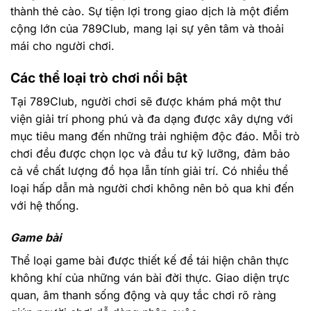
thành thẻ cào. Sự tiện lợi trong giao dịch là một điểm
cộng lớn của 789Club, mang lại sự yên tâm và thoải
mái cho người chơi.
Các thể loại trò chơi nổi bật
Tại 789Club, người chơi sẽ được khám phá một thư
viện giải trí phong phú và đa dạng được xây dựng với
mục tiêu mang đến những trải nghiệm độc đáo. Mỗi trò
chơi đều được chọn lọc và đầu tư kỹ lưỡng, đảm bảo
cả về chất lượng đồ họa lẫn tính giải trí. Có nhiều thể
loại hấp dẫn mà người chơi không nên bỏ qua khi đến
với hệ thống.
Game bài
Thể loại game bài được thiết kế để tái hiện chân thực
không khí của những ván bài đời thực. Giao diện trực
quan, âm thanh sống động và quy tắc chơi rõ ràng