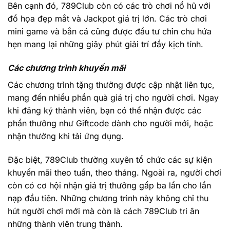
Bên cạnh đó, 789Club còn có các trò chơi nổ hũ với
đồ họa đẹp mắt và Jackpot giá trị lớn. Các trò chơi
mini game và bắn cá cũng được đầu tư chỉn chu hứa
hẹn mang lại những giây phút giải trí đầy kịch tính.
Các chương trình khuyến mãi
Các chương trình tặng thưởng được cập nhật liên tục,
mang đến nhiều phần quà giá trị cho người chơi. Ngay
khi đăng ký thành viên, bạn có thể nhận được các
phần thưởng như Giftcode dành cho người mới, hoặc
nhận thưởng khi tải ứng dụng.
Đặc biệt, 789Club thường xuyên tổ chức các sự kiện
khuyến mãi theo tuần, theo tháng. Ngoài ra, người chơi
còn có cơ hội nhận giá trị thưởng gấp ba lần cho lần
nạp đầu tiên. Những chương trình này không chỉ thu
hút người chơi mới mà còn là cách 789Club tri ân
những thành viên trung thành.