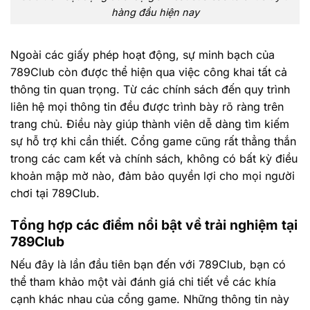
hàng đầu hiện nay
Ngoài các giấy phép hoạt động, sự minh bạch của
789Club còn được thể hiện qua việc công khai tất cả
thông tin quan trọng. Từ các chính sách đến quy trình
liên hệ mọi thông tin đều được trình bày rõ ràng trên
trang chủ. Điều này giúp thành viên dễ dàng tìm kiếm
sự hỗ trợ khi cần thiết. Cổng game cũng rất thẳng thắn
trong các cam kết và chính sách, không có bất kỳ điều
khoản mập mờ nào, đảm bảo quyền lợi cho mọi người
chơi tại 789Club.
Tổng hợp các điểm nổi bật về trải nghiệm tại
789Club
Nếu đây là lần đầu tiên bạn đến với 789Club, bạn có
thể tham khảo một vài đánh giá chi tiết về các khía
cạnh khác nhau của cổng game. Những thông tin này