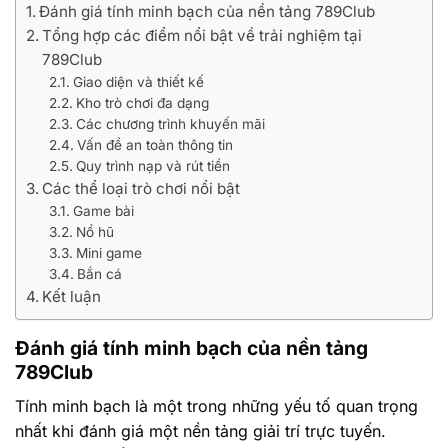
Đánh giá tính minh bạch của nền tảng 789Club
Tổng hợp các điểm nổi bật về trải nghiệm tại
789Club
Giao diện và thiết kế
Kho trò chơi đa dạng
Các chương trình khuyến mãi
Vấn đề an toàn thông tin
Quy trình nạp và rút tiền
Các thể loại trò chơi nổi bật
Game bài
Nổ hũ
Mini game
Bắn cá
Kết luận
Đánh giá tính minh bạch của nền tảng
789Club
Tính minh bạch là một trong những yếu tố quan trọng
nhất khi đánh giá một nền tảng giải trí trực tuyến.