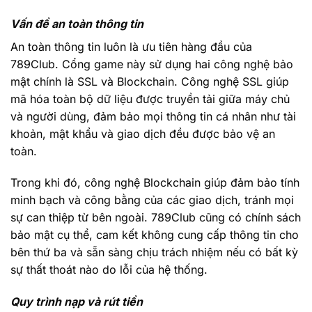
Vấn đề an toàn thông tin
An toàn thông tin luôn là ưu tiên hàng đầu của
789Club. Cổng game này sử dụng hai công nghệ bảo
mật chính là SSL và Blockchain. Công nghệ SSL giúp
mã hóa toàn bộ dữ liệu được truyền tải giữa máy chủ
và người dùng, đảm bảo mọi thông tin cá nhân như tài
khoản, mật khẩu và giao dịch đều được bảo vệ an
toàn.
Trong khi đó, công nghệ Blockchain giúp đảm bảo tính
minh bạch và công bằng của các giao dịch, tránh mọi
sự can thiệp từ bên ngoài. 789Club cũng có chính sách
bảo mật cụ thể, cam kết không cung cấp thông tin cho
bên thứ ba và sẵn sàng chịu trách nhiệm nếu có bất kỳ
sự thất thoát nào do lỗi của hệ thống.
Quy trình nạp và rút tiền