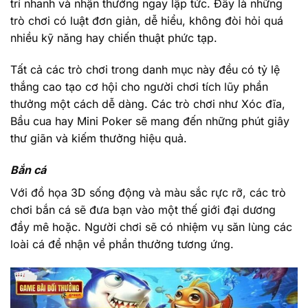
trí nhanh và nhận thưởng ngay lập tức. Đây là những
trò chơi có luật đơn giản, dễ hiểu, không đòi hỏi quá
nhiều kỹ năng hay chiến thuật phức tạp.
Tất cả các trò chơi trong danh mục này đều có tỷ lệ
thắng cao tạo cơ hội cho người chơi tích lũy phần
thưởng một cách dễ dàng. Các trò chơi như Xóc đĩa,
Bầu cua hay Mini Poker sẽ mang đến những phút giây
thư giãn và kiếm thưởng hiệu quả.
Bắn cá
Với đồ họa 3D sống động và màu sắc rực rỡ, các trò
chơi bắn cá sẽ đưa bạn vào một thế giới đại dương
đầy mê hoặc. Người chơi sẽ có nhiệm vụ săn lùng các
loài cá để nhận về phần thưởng tương ứng.