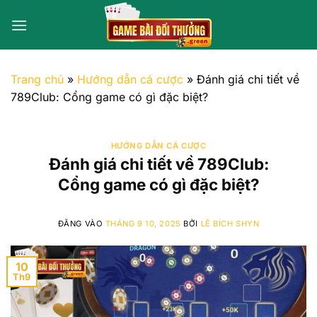
Bỏ
qua
nội
dung
Trang chủ
»
Hướng dẫn cá cược
»
Đánh giá chi tiết về
789Club: Cổng game có gì đặc biệt?
HƯỚNG DẪN CÁ CƯỢC
Đánh giá chi tiết về 789Club:
Cổng game có gì đặc biệt?
ĐĂNG VÀO
THÁNG 9 10, 2025
BỞI
LÊ BÍCH SHYN
10
Th9