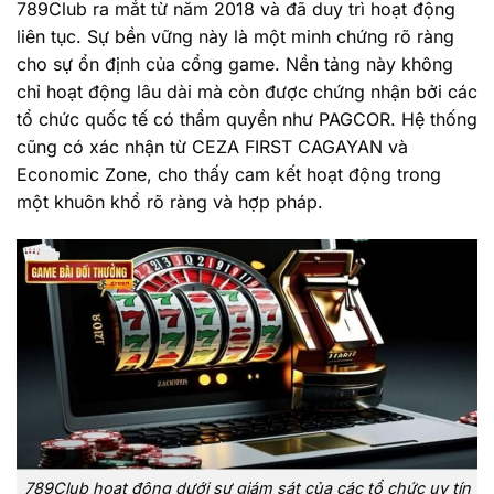
789Club ra mắt từ năm 2018 và đã duy trì hoạt động
liên tục. Sự bền vững này là một minh chứng rõ ràng
cho sự ổn định của cổng game. Nền tảng này không
chỉ hoạt động lâu dài mà còn được chứng nhận bởi các
tổ chức quốc tế có thẩm quyền như PAGCOR. Hệ thống
cũng có xác nhận từ CEZA FIRST CAGAYAN và
Economic Zone, cho thấy cam kết hoạt động trong
một khuôn khổ rõ ràng và hợp pháp.
789Club hoạt động dưới sự giám sát của các tổ chức uy tín