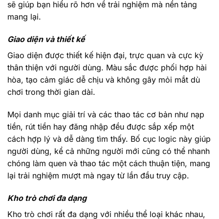
sẽ giúp bạn hiểu rõ hơn về trải nghiệm mà nền tảng
mang lại.
Giao diện và thiết kế
Giao diện được thiết kế hiện đại, trực quan và cực kỳ
thân thiện với người dùng. Màu sắc được phối hợp hài
hòa, tạo cảm giác dễ chịu và không gây mỏi mắt dù
chơi trong thời gian dài.
Mọi danh mục giải trí và các thao tác cơ bản như nạp
tiền, rút tiền hay đăng nhập đều được sắp xếp một
cách hợp lý và dễ dàng tìm thấy. Bố cục logic này giúp
người dùng, kể cả những người mới cũng có thể nhanh
chóng làm quen và thao tác một cách thuận tiện, mang
lại trải nghiệm mượt mà ngay từ lần đầu truy cập.
Kho trò chơi đa dạng
Kho trò chơi rất đa dạng với nhiều thể loại khác nhau,