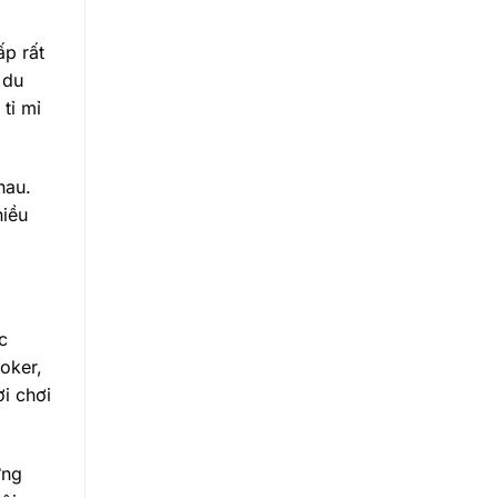
p rất
 du
 tỉ mỉ
hau.
hiều
c
oker,
i chơi
ững