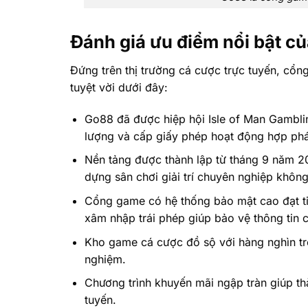
Đánh giá ưu điểm nổi bật c
Đứng trên thị trường cá cược trực tuyến, cổ
tuyệt vời dưới đây:
Go88 đã được hiệp hội Isle of Man Gambli
lượng và cấp giấy phép hoạt động hợp ph
Nền tảng được thành lập từ tháng 9 năm 2
dựng sân chơi giải trí chuyên nghiệp không
Cổng game có hệ thống bảo mật cao đạt ti
xâm nhập trái phép giúp bảo vệ thông tin c
Kho game cá cược đồ sộ với hàng nghìn tr
nghiệm.
Chương trình khuyến mãi ngập tràn giúp th
tuyến.