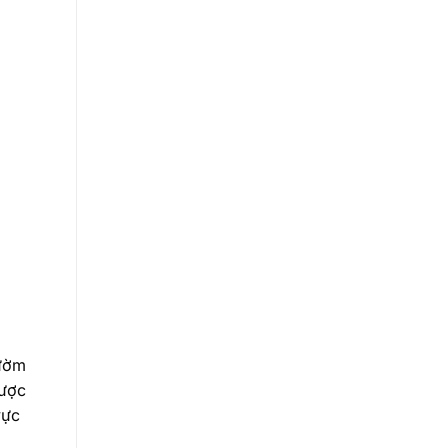
nườm
cược
vực