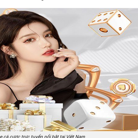
cá cược trực tuyến nổi bật tại Việt Nam