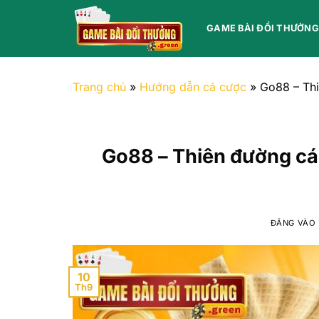
Bỏ
qua
GAME BÀI ĐỔI THƯỞNG
nội
dung
Trang chủ
»
Hướng dẫn cá cược
»
Go88 – Thi
Go88 – Thiên đường cá
ĐĂNG VÀO
10
Th9