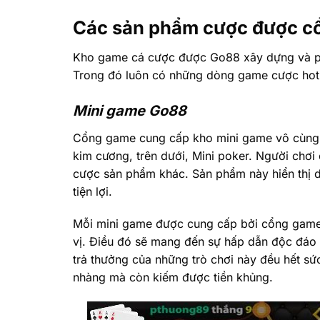
Các sản phẩm cược được c
Kho game cá cược được Go88 xây dựng và phát
Trong đó luôn có những dòng game cược hot nh
Mini game Go88
Cổng game cung cấp kho mini game vô cùng h
kim cương, trên dưới, Mini poker. Người chơi
cược sản phẩm khác. Sản phẩm này hiển thị d
tiện lợi.
Mỗi mini game được cung cấp bởi cổng game 
vị. Điều đó sẽ mang đến sự hấp dẫn độc đáo 
trả thưởng của những trò chơi này đều hết sức
nhàng mà còn kiếm được tiền khủng.