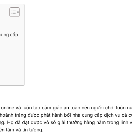
cung cấp
nline và luôn tạo cảm giác an toàn nên người chơi luôn 
hoành tráng được phát hành bởi nhà cung cấp dịch vụ cá 
ming. Họ đã đạt được vô số giải thưởng hàng năm trong lĩnh 
ên tâm và tin tưởng.