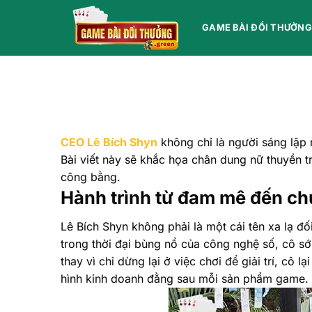
Bỏ
qua
GAME BÀI ĐỔI THƯỞNG
nội
dung
CEO Lê Bích Shyn
không chỉ là người sáng lập
Bài viết này sẽ khắc họa chân dung nữ thuyền 
công bằng.
Hành trình từ đam mê đến ch
Lê Bích Shyn không phải là một cái tên xa lạ đối
trong thời đại bùng nổ của công nghệ số, cô sớ
thay vì chỉ dừng lại ở việc chơi để giải trí, cô 
hình kinh doanh đằng sau mỗi sản phẩm game.