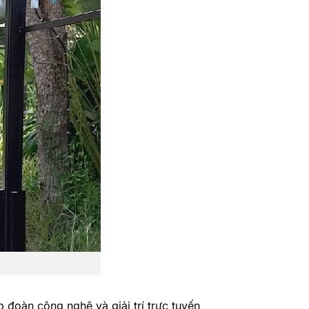
 đoàn công nghệ và giải trí trực tuyến