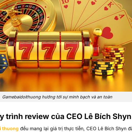
Gamebaidoithuong hướng tới sự minh bạch và an toàn
y trình review của CEO Lê Bích Shyn
i thuong
đều mang lại giá trị thực tiễn, CEO Lê Bích Shyn 