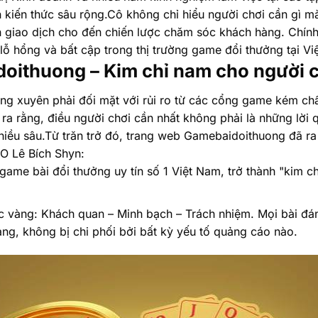
 kiến thức sâu rộng.
Cô không chỉ hiểu người chơi cần gì m
nh giao dịch cho đến chiến lược chăm sóc khách hàng. Chín
ỗ hổng và bất cập trong thị trường game đổi thưởng tại Vi
oithuong – Kim chỉ nam cho người c
g xuyên phải đối mặt với rủi ro từ các cổng game kém chất
ra rằng, điều người chơi cần nhất không phải là những lời
hiều sâu.
Từ trăn trở đó, trang web Gamebaidoithuong đã ra 
O Lê Bích Shyn:
ame bài đổi thưởng uy tín số 1 Việt Nam, trở thành "kim ch
 vàng: Khách quan – Minh bạch – Trách nhiệm. Mọi bài đán
ràng, không bị chi phối bởi bất kỳ yếu tố quảng cáo nào.