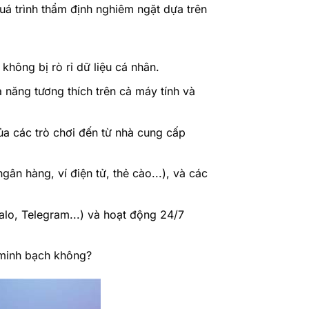
quá trình thẩm định nghiêm ngặt dựa trên
hông bị rò rỉ dữ liệu cá nhân.
 năng tương thích trên cả máy tính và
a các trò chơi đến từ nhà cung cấp
ân hàng, ví điện tử, thẻ cào...), và các
lo, Telegram...) và hoạt động 24/7
 minh bạch không?